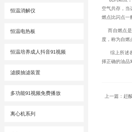
空气共存，
恒温消解仪
燃点比闪点一般要高
而自燃点是指把
恒温电热板
度，称为
恒温培养成人抖音91视频
综上所述各位
择正确的油品对
滤膜抽滤装置
多功能91视频免费播放
上一篇：
赶
离心机系列